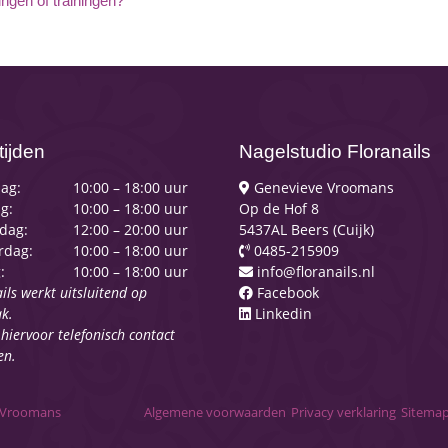
ngen of trainingen?
ijden
Nagelstudio Floranails
ag:
10:00 – 18:00 uur
Genevieve Vroomans
g:
10:00 – 18:00 uur
Op de Hof 8
dag:
12:00 – 20:00 uur
5437AL Beers (Cuijk)
rdag:
10:00 – 18:00 uur
0485-215909
:
10:00 – 18:00 uur
info@floranails.nl
ils werkt uitsluitend op
Facebook
k.
Linkedin
 hiervoor telefonisch contact
en.
ve Vroomans
Algemene voorwaarden
Privacy verklaring
Sitema