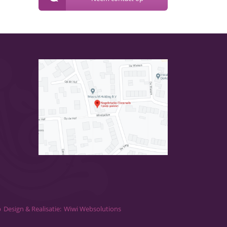
p
Design & Realisatie:
Wiwi Websolutions