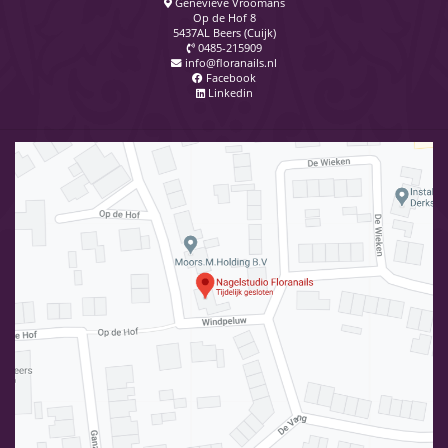
Genevieve Vroomans
Op de Hof 8
5437AL Beers (Cuijk)
0485-215909
info@floranails.nl
Facebook
Linkedin