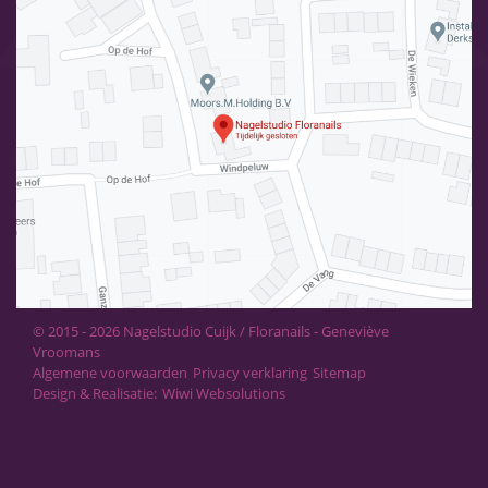
© 2015 - 2026 Nagelstudio Cuijk / Floranails - Geneviève
Vroomans
Algemene voorwaarden
Privacy verklaring
Sitemap
Design & Realisatie:
Wiwi Websolutions